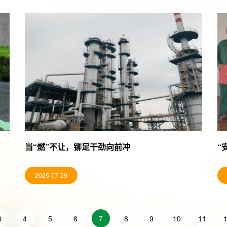
当“燃”不让，铆足干劲向前冲
“
2025-07-29
3
4
5
6
7
8
9
10
11