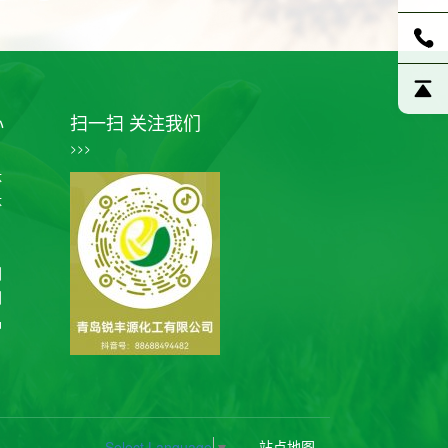
心
扫一扫 关注我们
>>>
体
体
剂
剂
品
站点地图
Select Language
▼