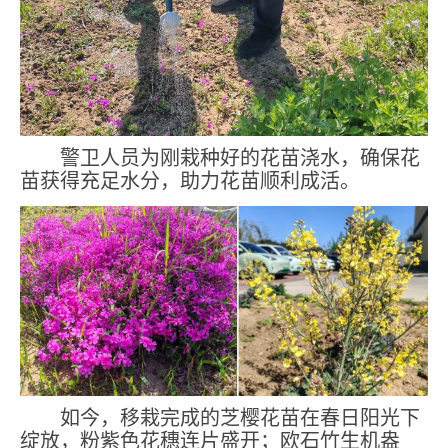
警卫人员
为刚栽种好的花苗浇水，确保花
苗获得充足水分，助力
花
苗顺利成活。
如今，移栽完成的芝樱花苗在春日阳光下
绽放，粉紫色花穗连片盛开；欧石竹生机盎