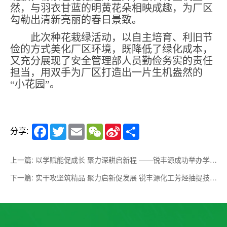
然，与羽衣甘蓝的明黄花朵相映成趣，为厂区
勾勒出清新亮丽的春日景致。
此次种花栽绿活动，以自主培育、利旧节
俭的方式美化厂区环境，既降低了绿化成本，
又充分展现了安全管理部人员勤俭务实的责任
担当，用双手为厂区打造出一片生机盎然的
“小花园”。
Facebook
Twitter
Email
WeChat
Sina
Share
分享:
Weibo
上一篇: 以学赋能促成长 聚力深耕启新程 ——锐丰源成功举办学习分享会
下一篇: 实干攻坚筑精品 聚力启新促发展 锐丰源化工芳烃抽提技改项目即将竣工