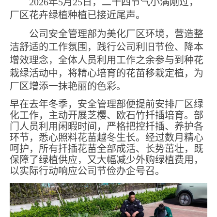
2026年5月25日，二十四节气小满刚过，
厂区花卉绿植种植已接近尾声。
公司安全管理部
为美化厂区环境，营造整
洁舒适的工作氛围，践行公司利旧节俭、降本
增效理念，
全体人员利用工作之余参与到
种花
栽绿活动
中
，将精心培育的花苗移栽定植，为
厂区
增添一抹艳丽的色彩
。
早在去年冬季，安全管理部便提前
安排
厂区绿
化工作，主动开展芝樱、欧石竹扦插培育。部
门人员利用闲暇时间，严格把控扦插、养护各
环节，悉心照料花苗越冬生长。经过数月精心
呵护，所有扦插花苗全部成活、长势茁壮，既
保障了绿植供应，又大幅减少外购绿植费用，
以实际行动响应公司节俭办企号召。