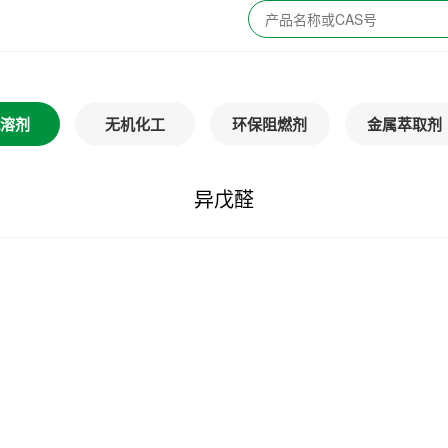
溶剂
无机化工
环保阻燃剂
金属萃取剂
异戊醛