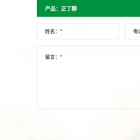
姓名：*
电
留言：*