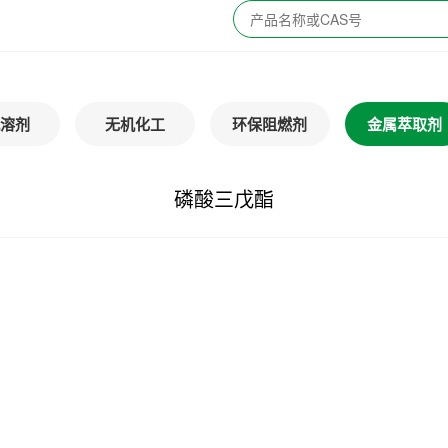
溶剂
无机化工
环保阻燃剂
金属萃取剂
磷酸三戊酯