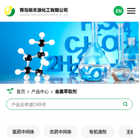
EN
>
>
首页
产品中心
金属萃取剂
医药中间体
农药中间体
有机溶剂
无机