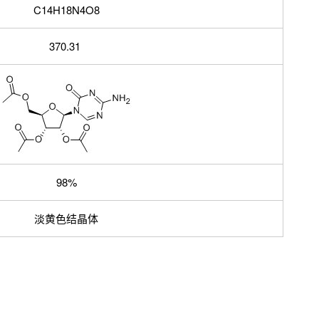
C14H18N4O8
370.31
98%
淡黄色结晶体